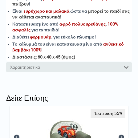
παίζουν
!
Eίναι
ευρύχωρο και μαλακό
,ώστε να
μπορεί το παιδί σας
να κάθεται αναπαυτικά
!
Κατασκευασμένο από
αφρό πολυουρεθάνης
,
100%
ασφαλές
για τα παιδιά!
Διαθέτει
φερμουάρ
, για εύκολο πλυσιμο!
Το κάλυμμά του είναι κατασκευασμένο από
ανθεκτικό
βαμβάκι 100%
!
Διαστάσεις: 60 x 40 x 45 (ύψος)
Χαρακτηριστικά
Δείτε Επίσης
Έκπτωση 55%