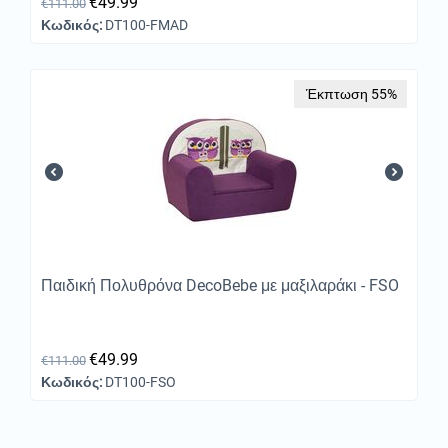
€
49.99
€
111.00
Κωδικός:
DT100-FMAD
Έκπτωση 55%
Παιδική Πολυθρόνα DecoBebe με μαξιλαράκι - FSO
€
49.99
€
111.00
Κωδικός:
DT100-FSO