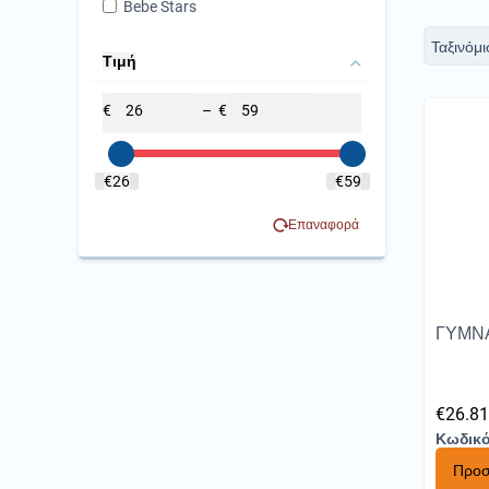
Bebe Stars
Ταξινόμι
Τιμή
€
–
€
‎€
26
‎€
59
Επαναφορά
ΓΥΜΝΑ
€
26.8
Κωδικό
Προσ