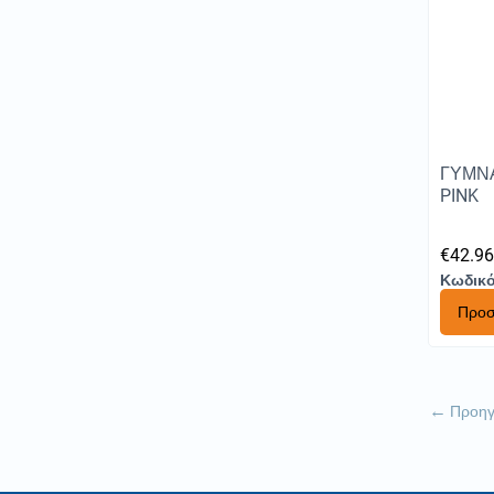
ΓΥΜΝΑ
PINK
€
42.9
Κωδικό
Προσ
Προη