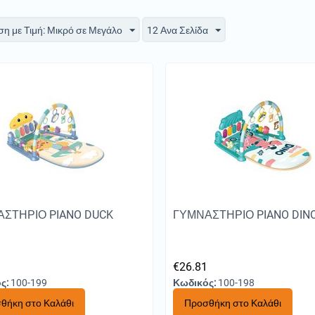
ση με Τιμή: Μικρό σε Μεγάλο
12 Ανα Σελίδα
ΣΤΗΡΙΟ PIANO DUCK
ΓΥΜΝΑΣΤΗΡΙΟ PIANO DIN
1
€
26.81
ς:
100-199
Κωδικός:
100-198
θήκη στο Καλάθι
Προσθήκη στο Καλάθι