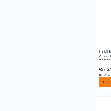
ΓΥΜΝ
ΔΡΑΣΤ
FOREST
€
37.5
Κωδικό
Προσ