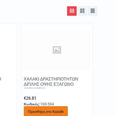
O
ΧΑΛΑΚΙ ΔΡΑΣΤΗΡΙΟΤΗΤΩΝ
ΔΙΠΛΗΣ ΟΨΗΣ ΕΞΑΓΩΝΟ
135Χ135Χ1
€
26.81
Κωδικός:
100-504
Προσθήκη στο Καλάθι