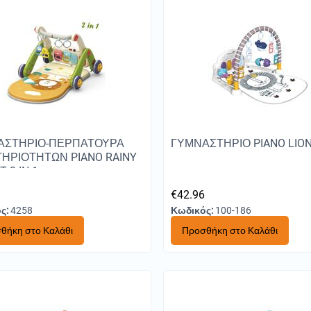
ΑΣΤΗΡΙΟ-ΠΕΡΠΑΤΟΥΡΑ
ΓΥΜΝΑΣΤΗΡΙΟ PIANO LIO
ΗΡΙΟΤΗΤΩΝ PIANO RAINY
 2 IN 1
7
€
42.96
ς:
4258
Κωδικός:
100-186
θήκη στο Καλάθι
Προσθήκη στο Καλάθι