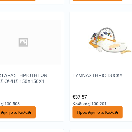
ΚΙ ΔΡΑΣΤΗΡΙΟΤΗΤΩΝ
ΓΥΜΝΑΣΤΗΡΙΟ DUCKY
Σ ΟΨΗΣ 150Χ150Χ1
9
€
37.57
ς:
100-503
Κωδικός:
100-201
θήκη στο Καλάθι
Προσθήκη στο Καλάθι