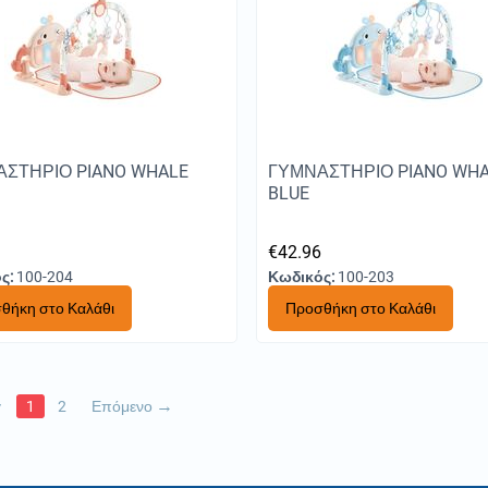
ΣΤΗΡΙΟ PIANO WHALE
ΓΥΜΝΑΣΤΗΡΙΟ PIANO WH
BLUE
6
€
42.96
ς:
100-204
Κωδικός:
100-203
θήκη στο Καλάθι
Προσθήκη στο Καλάθι
γ
1
2
Επόμενο