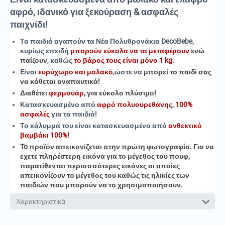
αφρό, ιδανικό για ξεκούραση & ασφαλές
παιχνίδι!
Τα παιδιά αγαπούν τα Νέα Πολυθρονάκια DecoBebe,
κυρίως επειδή
μπορούν εύκολα να τα μεταφέρουν
ενώ
παίζουν
, καθώς
το βάρος τους είναι μόνο 1 kg
.
Eίναι
ευρύχωρο και μαλακό
,ώστε να
μπορεί το παιδί σας
να κάθεται αναπαυτικά
!
Διαθέτει
φερμουάρ
, για εύκολο πλύσιμο!
Κατασκευασμένο από
αφρό πολυουρεθάνης
,
100%
ασφαλές
για τα παιδιά!
Το κάλυμμά του είναι κατασκευασμένο από
ανθεκτικό
βαμβάκι 100%
!
To προϊόν απεικονίζεται στην πρώτη φωτογραφία. Για να
εχετε πληρέστερη εικόνα για το μέγεθος του πουφ,
παρατίθενται περισσσότερες εικόνες οι οποίες
απεικονίζουν το μέγεθος του καθώς τις ηλικίες των
παιδιών που μπορούν να το χρησιμοποιήσουν.
Χαρακτηριστικά