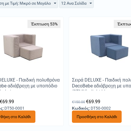
ση με Τιμή: Μικρό σε Μεγάλο
12 Ανα Σελίδα
Έκπτωση 53%
Έκπτω
DELUXE - Παιδική πολυθρόνα
Σειρά DELUXE - Παιδική πο
ebe αδιάβροχη με υποπόδιο
DecoBebe αδιάβροχη με υπ
 - beige
(2ΤΜΧ) - light blue
€
69.99
€
69.99
€
150.00
ς:
DT50-0001
Κωδικός:
DT50-0002
θήκη στο Καλάθι
Προσθήκη στο Καλάθι