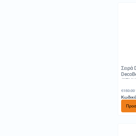
Σειρά 
DecoB
(2ΤΜΧ)
€
150.00
Κωδικό
Προσ