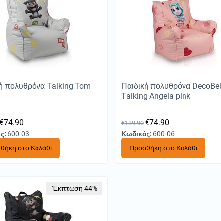
ή πολυθρόνα Τalking Tom
Παιδική πολυθρόνα DecoBeb
Τalking Angela pink
€
74.90
€
74.90
€
139.90
ς:
600-03
Κωδικός:
600-06
θήκη στο Καλάθι
Προσθήκη στο Καλάθι
Έκπτωση 44%