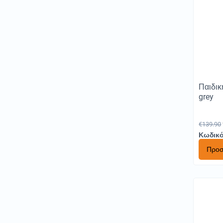
Παιδικ
grey
€
139.90
Κωδικό
Προσ