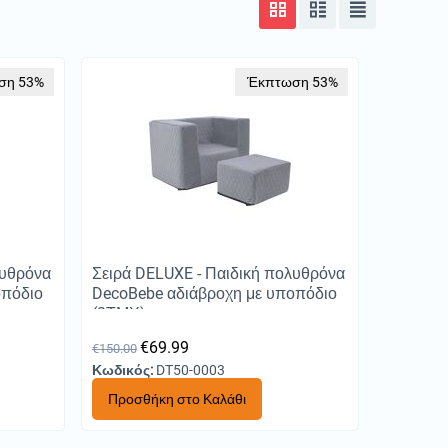
ση 53%
Έκπτωση 53%
λυθρόνα
Σειρά DELUXE - Παιδική πολυθρόνα
οπόδιο
DecoBebe αδιάβροχη με υποπόδιο
(2ΤΜΧ) - grey
€
69.99
€
150.00
Κωδικός:
DT50-0003
Προσθήκη στο Καλάθι