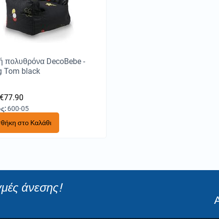
ή πολυθρόνα DecoBebe -
g Tom black
€
77.90
ς:
600-05
θήκη στο Καλάθι
γμές άνεσης!