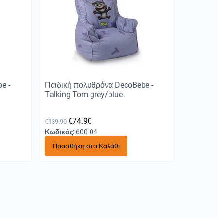
e -
Παιδική πολυθρόνα DecoBebe -
Τalking Tom grey/blue
€
74.90
€
139.90
Κωδικός:
600-04
Προσθήκη στο Καλάθι