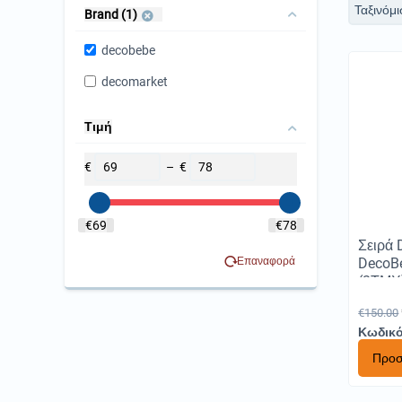
Ταξινόμι
Brand (1)
decobebe
decomarket
Τιμή
€
–
€
‎€
69
‎€
78
Σειρά 
Επαναφορά
DecoB
(2ΤΜΧ)
€
150.00
Κωδικό
Προσ