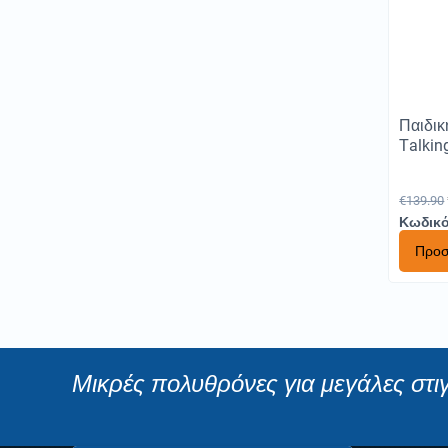
Παιδικ
Τalkin
€
139.90
Κωδικό
Προσ
Μικρές πολυθρόνες για μεγάλες στι