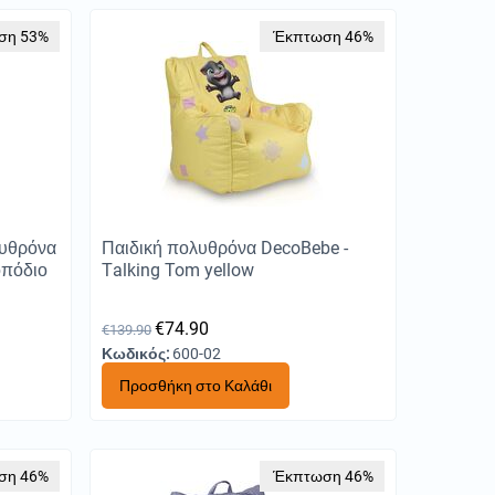
ση 53%
Έκπτωση 46%
λυθρόνα
Παιδική πολυθρόνα DecoBebe -
οπόδιο
Τalking Tom yellow
€
74.90
€
139.90
Κωδικός:
600-02
Προσθήκη στο Καλάθι
ση 46%
Έκπτωση 46%