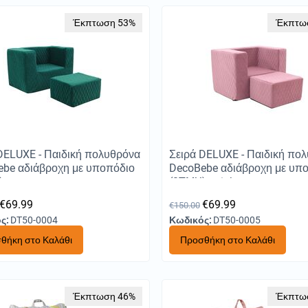
Έκπτωση 53%
Έκπτω
DELUXE - Παιδική πολυθρόνα
Σειρά DELUXE - Παιδική πο
ebe αδιάβροχη με υποπόδιο
DecoBebe αδιάβροχη με υπ
 - green
(2ΤΜΧ) - pink
€
69.99
€
69.99
€
150.00
ς:
DT50-0004
Κωδικός:
DT50-0005
θήκη στο Καλάθι
Προσθήκη στο Καλάθι
Έκπτωση 46%
Έκπτω