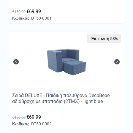
€
69.99
€
150.00
Κωδικός:
DT50-0001
Έκπτωση 53%
Σειρά DELUXE - Παιδική πολυθρόνα DecoBebe
αδιάβροχη με υποπόδιο (2ΤΜΧ) - light blue
€
69.99
€
150.00
Κωδικός:
DT50-0002